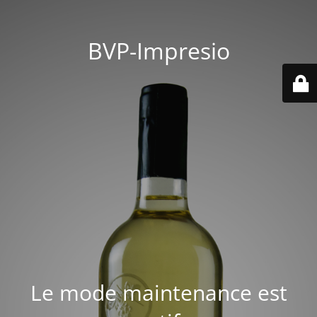
BVP-Impresio
Le mode maintenance est